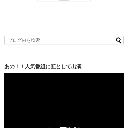
あの！！人気番組に匠として出演
動
画
プ
レ
ー
ヤ
ー