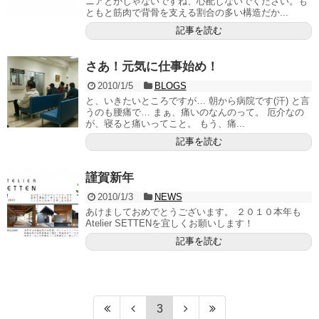
ニアとかじゃないですね、心配しないでください。も
ともと筋肉で背骨を支える割合の多い構造だか...
記事を読む
さあ！元気に仕事始め！
2010/1/5
BLOGS
と、いきたいところですが… 朝から病院です(汗) と言
うのも腰痛で… まぁ、痛いのなんのって。 厄介なの
が、寝ると痛いってこと。 もう、痛...
記事を読む
謹賀新年
2010/1/3
NEWS
あけましておめでとうございます。 ２０１０本年も
Atelier SETTENを宜しくお願いします！
記事を読む
3