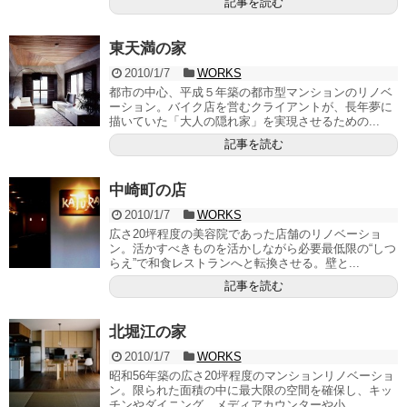
記事を読む
東天満の家
2010/1/7
WORKS
都市の中心、平成５年築の都市型マンションのリノベ
ーション。バイク店を営むクライアントが、長年夢に
描いていた「大人の隠れ家」を実現させるための...
記事を読む
中崎町の店
2010/1/7
WORKS
広さ20坪程度の美容院であった店舗のリノベーショ
ン。活かすべきものを活かしながら必要最低限の“しつ
らえ”で和食レストランへと転換させる。壁と...
記事を読む
北堀江の家
2010/1/7
WORKS
昭和56年築の広さ20坪程度のマンションリノベーショ
ン。限られた面積の中に最大限の空間を確保し、キッ
チンやダイニング、メディアカウンターや小...