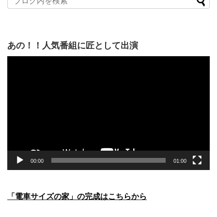
あの！！人気番組に匠として出演
動
画
プ
レ
ー
ヤ
ー
00:00
01:00
「電車サイズの家」の完成はこちらから