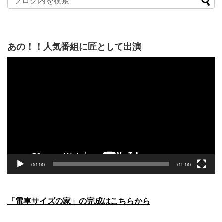
あの！！人気番組に匠として出演
動
画
プ
レ
ー
ヤ
ー
00:00
01:00
「電車サイズの家」の完成はこちらから