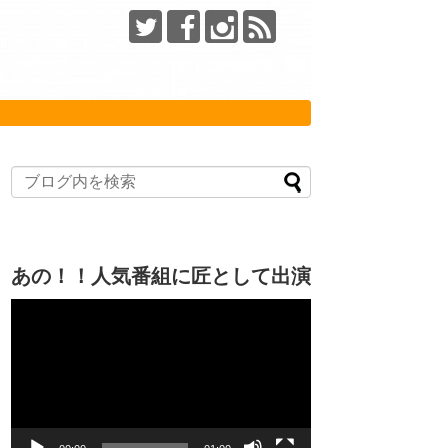
あの！！人気番組に匠として出演
動
画
プ
レ
ー
ヤ
ー