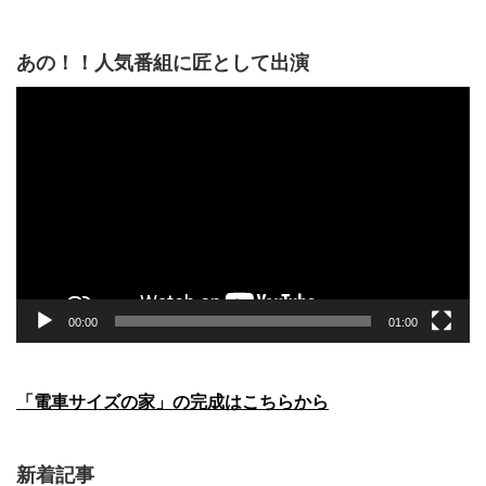
あの！！人気番組に匠として出演
動
画
プ
レ
ー
ヤ
ー
00:00
01:00
「電車サイズの家」の完成はこちらから
新着記事