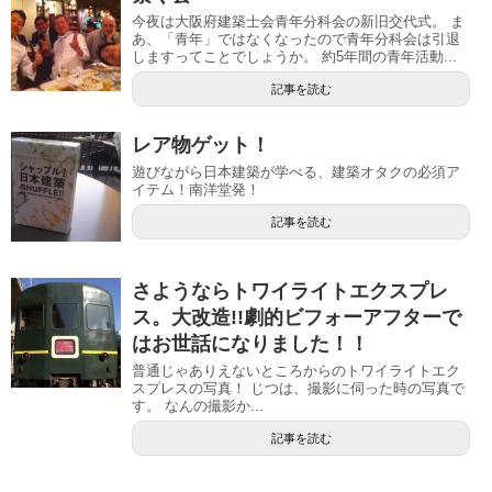
今夜は大阪府建築士会青年分科会の新旧交代式。 ま
あ、「青年」ではなくなったので青年分科会は引退
しますってことでしょうか。 約5年間の青年活動...
記事を読む
レア物ゲット！
遊びながら日本建築が学べる、建築オタクの必須ア
イテム！南洋堂発！
記事を読む
さようならトワイライトエクスプレ
ス。大改造!!劇的ビフォーアフターで
はお世話になりました！！
普通じゃありえないところからのトワイライトエク
スプレスの写真！ じつは、撮影に伺った時の写真で
す。 なんの撮影か...
記事を読む