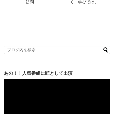
訪問
く、学びでは。
あの！！人気番組に匠として出演
動
画
プ
レ
ー
ヤ
ー