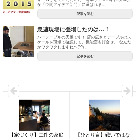
が「空間アイデア部門」に選ばれま...
記事を読む
急遽現場に登場したのは…！
バーデーブルの天板です！ 店の広さとデーブルのス
ケールを現場で確認して、機能面も打合せ。 なんだ
かワクワクしますね〜(^^) ...
記事を読む
【家づくり】二件の家庭
【ひとり言】戦いではな