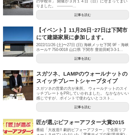
の学校Ⅲ」 開催が３月１４日（日）にせまってまい
りました。 -------------...
記事を読む
【イベント】11月26日･27日は下関市
にて建築家展に参加します。
2022/11/26 (土)〜27日 (日) 海峡メッセ下関 9F・海峡
ホール〒750-0018 山口県 下関市 豊前田町3-3-1...
記事を読む
スガツネ、LAMPのウォールナットの
スイッチプレートシャープタイプ
スガツネの営業の方が来所。 ウォールナットのスイ
ッチプレートをPRしていかれました。 なかなかいい
感じですが、ポイントで使わないとコスト...
記事を読む
匠が選ぶビフォーアフター大賞2015
番組「大改造!! 劇的ビフォーアフター」で全面リフ
ォームさせていただいた「電車サイズの家(里井家)」