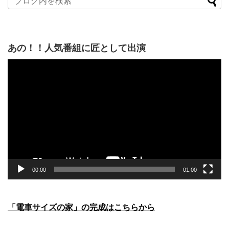
あの！！人気番組に匠として出演
動
画
プ
レ
ー
ヤ
ー
00:00
01:00
「電車サイズの家」の完成はこちらから