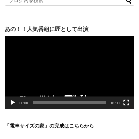
あの！！人気番組に匠として出演
動
画
プ
レ
ー
ヤ
ー
00:00
01:00
「電車サイズの家」の完成はこちらから