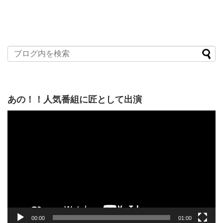
あの！！人気番組に匠として出演
動
画
プ
レ
ー
ヤ
ー
00:00
01:00