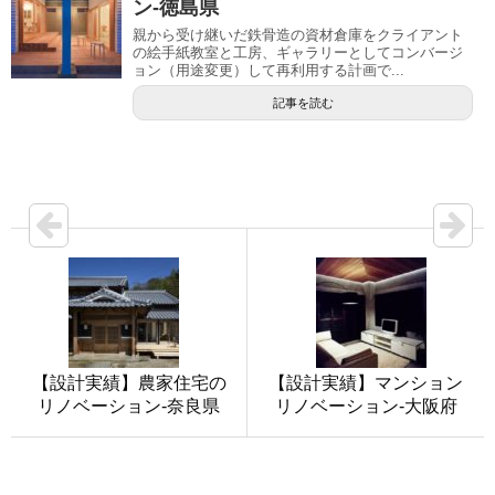
ン-徳島県
親から受け継いだ鉄骨造の資材倉庫をクライアント
の絵手紙教室と工房、ギャラリーとしてコンバージ
ョン（用途変更）して再利用する計画で...
記事を読む
【設計実績】農家住宅の
【設計実績】マンション
リノベーション-奈良県
リノベーション-大阪府