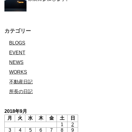
カテゴリー
BLOGS
EVENT
NEWS
WORKS
不動産日記
所長の日記
2018年9月
月
火
水
木
金
土
日
1
2
3
4
5
6
7
8
9