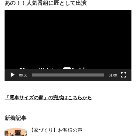
あの！！人気番組に匠として出演
動
画
プ
レ
ー
ヤ
ー
00:00
01:00
「電車サイズの家」の完成はこちらから
新着記事
【家づくり】お客様の声