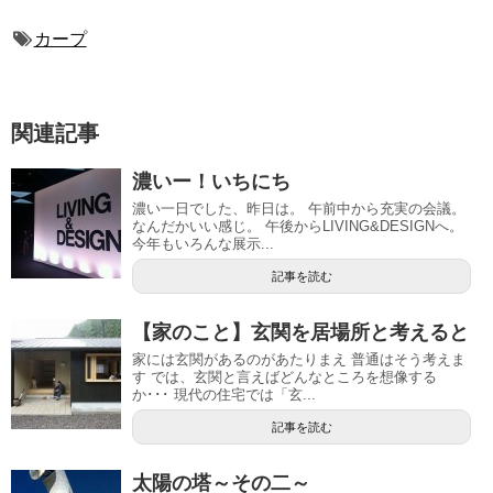
カープ
関連記事
濃いー！いちにち
濃い一日でした、昨日は。 午前中から充実の会議。
なんだかいい感じ。 午後からLIVING&DESIGNへ。
今年もいろんな展示...
記事を読む
【家のこと】玄関を居場所と考えると
家には玄関があるのがあたりまえ 普通はそう考えま
す では、玄関と言えばどんなところを想像する
か･･･ 現代の住宅では「玄...
記事を読む
太陽の塔～その二～