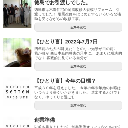
徳島でお引渡しでした。
徳島市は木造住宅の耐震改修大規模リフォーム、引
渡しでした！ 耐震改修をはじめとするいろいろな補
助を受けながらの改修工事。 ...
記事を読む
【ひとり言】2022年7月7日
四年前の七夕の朝 見たことのない光景が目の前に…
我が町が 西日本豪雨災害の只中に。 あまりに現実的
でなく 客観的に見ている自分が...
記事を読む
【ひとり言】今年の目標？
平成３０年を迎えました。 今年の年末年始の休暇は
いつもより長くいただきました。 遠出するわけでも
なく、ゆっくりと過ごし、 ...
記事を読む
創業準備
以前も書きましたが、創業準備オフィスなるものが