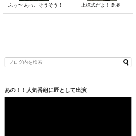
ふぅ〜 あっ、そうそう！
上棟式だよ！＠堺
あの！！人気番組に匠として出演
動
画
プ
レ
ー
ヤ