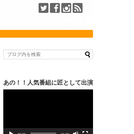
あの！！人気番組に匠として出演
動
画
プ
レ
ー
ヤ
ー