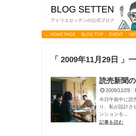
BLOG SETTEN
アトリエセッテンの公式ブログ
← HOME PAGE
BLOG TOP
EVENT
NE
「 2009年11月29日 」
読売新聞の
2009/11/29
今日午前中に読
り、私が設計さ
ンションを...
記事を読む