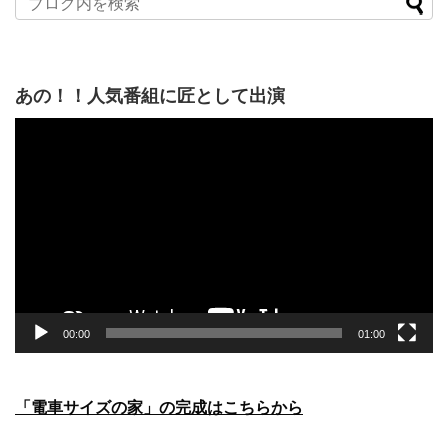
あの！！人気番組に匠として出演
動
画
プ
レ
ー
ヤ
ー
00:00
01:00
「電車サイズの家」の完成はこちらから