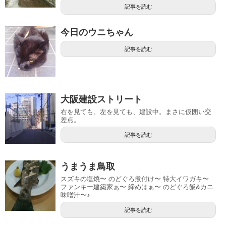
記事を読む
今日のウニちゃん
記事を読む
大阪建設ストリート
右を見ても、左を見ても、建設中。まさに仮囲い交
差点。
記事を読む
うまうま鳥取
スズキの塩焼〜 のどぐろ煮付け〜 特大イワガキ〜
ファンキー建築家ぁ〜 締めはぁ〜 のどぐろ飯&カニ
味噌汁〜♪
記事を読む