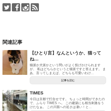
関連記事
【ひとり言】なんというか、猫って
ね…
猫派か犬派かという問いがよく投げかけられます
が、 私はどちらかというと猫派ですと答えます。 ま
あ、言ってしまえば、どちらも可愛いわけ...
記事を読む
TIMES
今日は京都で打合せです。 ちょっと時間ができたの
で、ふらり TIMES へ。 この建築にも相当刺激をう
けたなぁ。 この川面への近さは凄い！と...