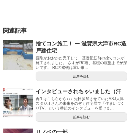
関連記事
捨てコン施工！ ー 滋賀県大津市RC造
戸建住宅
掘削がおおかた完了して、基礎配筋前の捨てコンが
施工されました。 さすがRC造、基礎の底盤までが深
いです。 RCの建物は重い事...
記事を読む
インタビューされちゃいました（汗
再生はこちらから↓↓↓ 先日参加させていたASJ大津
スタジオさんの未来をのぞく住宅展で「住まいづく
りTV」という番組のインタビューを受けま...
記事を読む
リノベの一部。