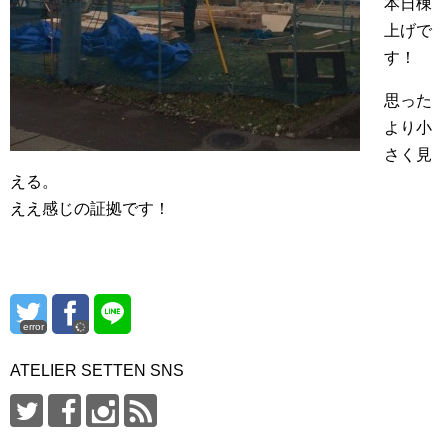
本日棟
上げで
す！
思った
より小
さく見
える。
ええ感じの証拠です！
error
ATELIER SETTEN SNS