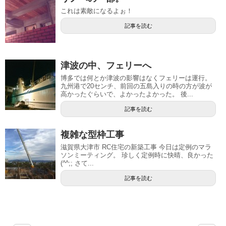
これは素敵になるよぉ！
記事を読む
津波の中、フェリーへ
博多では何とか津波の影響はなくフェリーは運行。
九州港で20センチ、前回の五島入りの時の方が波が
高かったぐらいで、よかったよかった。 後...
記事を読む
複雑な型枠工事
滋賀県大津市 RC住宅の新築工事 今日は定例のマラ
ソンミーティング。 珍しく定例時に快晴、良かった
(^^;; さて...
記事を読む