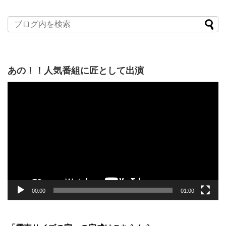
あの！！人気番組に匠として出演
動
画
プ
レ
ー
ヤ
ー
00:00
01:00