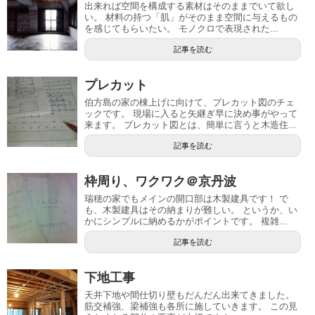
出来れば空間を構成する素材はそのままでいて欲し
い。 材料の持つ「肌」がそのまま空間に与えるもの
を感じてもらいたい。 モノクロで表現された...
記事を読む
プレカット
伯方島の家の棟上げに向けて、プレカット図のチェ
ックです。 現場に入ると矢継ぎ早に決め事がやって
来ます。 プレカット図とは、簡単に言うと木造住...
記事を読む
枠周り、ワクワク＠京丹波
瑞穂の家でもメインの開口部は木製建具です！ で
も、木製建具はその納まりが難しい。 というか、い
かにシンプルに納めるかがポイントです。 複雑...
記事を読む
下地工事
天井下地や間仕切り壁もだんだん出来てきました。
筋交補強、梁補強も各所に施していきます。 この見