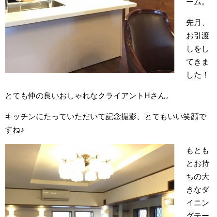
ーム。
先月、
お引渡
しをし
てきま
した！
とても仲の良いおしゃれなクライアントHさん。
キッチンにたっていただいて記念撮影、とてもいい笑顔で
すね♪
もとも
とお持
ちの大
きなダ
イニン
グテー