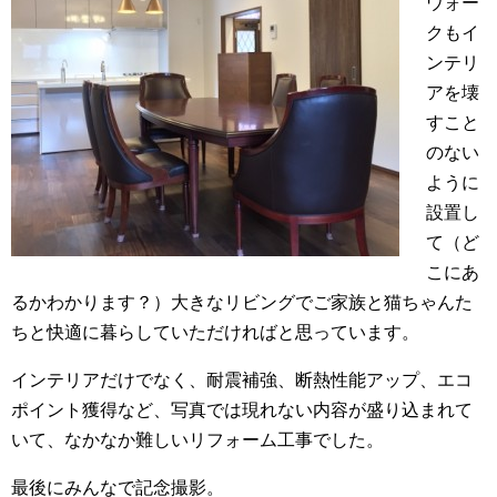
ウォー
クもイ
ンテリ
アを壊
すこと
のない
ように
設置し
て（ど
こにあ
るかわかります？）大きなリビングでご家族と猫ちゃんた
ちと快適に暮らしていただければと思っています。
インテリアだけでなく、耐震補強、断熱性能アップ、エコ
ポイント獲得など、写真では現れない内容が盛り込まれて
いて、なかなか難しいリフォーム工事でした。
最後にみんなで記念撮影。