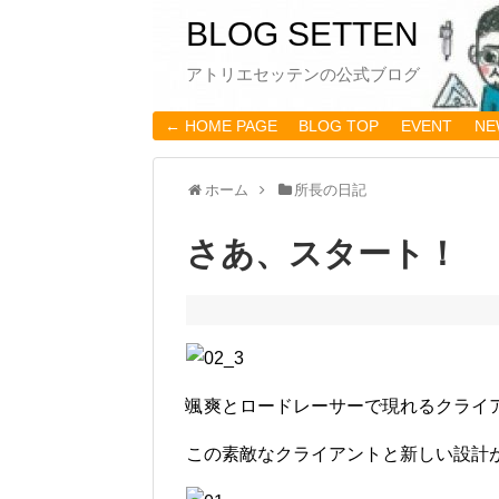
BLOG SETTEN
アトリエセッテンの公式ブログ
← HOME PAGE
BLOG TOP
EVENT
NE
ホーム
所長の日記
さあ、スタート！
颯爽とロードレーサーで現れるクライ
この素敵なクライアントと新しい設計