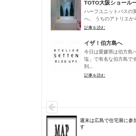
TOTO大阪ショール
ハーフユニットバスの実
へ。 うちのアトリエか
記事を読む
イザ！伯方島へ
今日は愛媛県は伯方島
塩」で有名な伯方島で
到...
記事を読む
週末は広島で住宅展に参
す