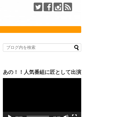
あの！！人気番組に匠として出演
動
画
プ
レ
ー
ヤ
ー