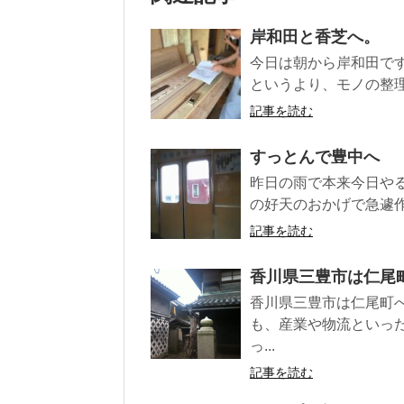
岸和田と香芝へ。
今日は朝から岸和田です
というより、モノの整理
記事を読む
すっとんで豊中へ
昨日の雨で本来今日や
の好天のおかげで急遽作業
記事を読む
香川県三豊市は仁尾
香川県三豊市は仁尾町
も、産業や物流といっ
っ...
記事を読む