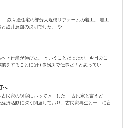
。 鉄骨造住宅の部分大規模リフォームの着工。 着工
と設計意図の説明でした。 や...
るべき作業が伸びた。 ということだったが、今日のこ
をすることに(汗) 事務所で仕事だ！と思ってい...
町へ
へ古民家の視察にいってきました。 古民家と言えど
た経済活動に深く関連しており、古民家再生と一口に言