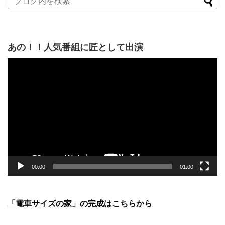
あの！！人気番組に匠として出演
動
画
プ
レ
ー
ヤ
ー
00:00
01:00
「電車サイズの家」の完成はこちらから