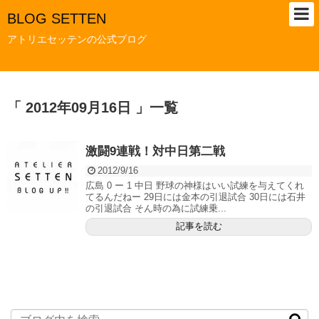
BLOG SETTEN
アトリエセッテンの公式ブログ
「 2012年09月16日 」一覧
激闘9連戦！対中日第二戦
2012/9/16
広島 0 ー 1 中日 野球の神様はいい試練を与えてくれ
てるんだねー 29日には金本の引退試合 30日には石井
の引退試合 そん時の為に試練乗...
記事を読む