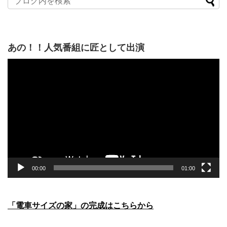
あの！！人気番組に匠として出演
動
画
プ
レ
ー
ヤ
ー
00:00
01:00
「電車サイズの家」の完成はこちらから