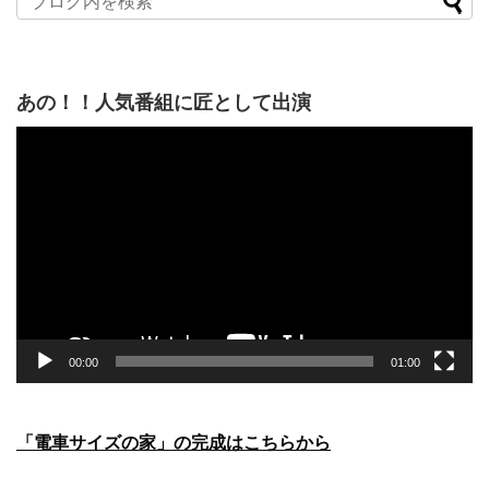
あの！！人気番組に匠として出演
動
画
プ
レ
ー
ヤ
ー
00:00
01:00
「電車サイズの家」の完成はこちらから