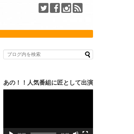
あの！！人気番組に匠として出演
動
画
プ
レ
ー
ヤ
ー