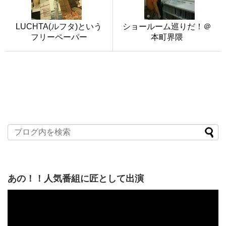
LUCHTA(ルフタ)という
ショールーム巡りだ！＠
フリーペーパー
本町界隈
あの！！人気番組に匠として出演
動
画
プ
レ