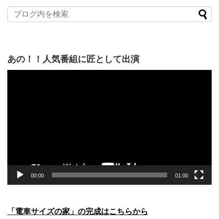
あの！！人気番組に匠として出演
動
画
プ
レ
ー
ヤ
ー
00:00
01:00
「電車サイズの家」の完成はこちらから