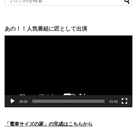
あの！！人気番組に匠として出演
動
画
プ
レ
ー
ヤ
ー
00:00
01:00
「電車サイズの家」の完成はこちらから