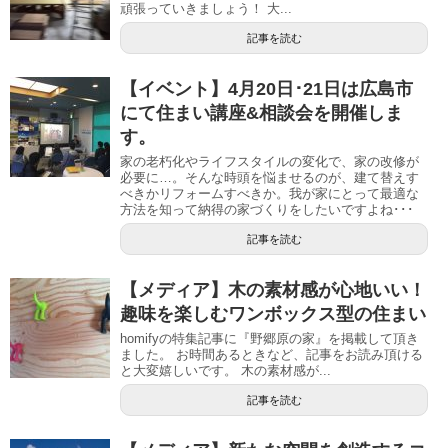
頑張っていきましょう！ 大...
記事を読む
【イベント】4月20日･21日は広島市
にて住まい講座&相談会を開催しま
す。
家の老朽化やライフスタイルの変化で、家の改修が
必要に…。そんな時頭を悩ませるのが、建て替えす
べきかリフォームすべきか。我が家にとって最適な
方法を知って納得の家づくりをしたいですよね･･･
記事を読む
【メディア】木の素材感が心地いい！
趣味を楽しむワンボックス型の住まい
homifyの特集記事に『野郷原の家』を掲載して頂き
ました。 お時間あるときなど、記事をお読み頂ける
と大変嬉しいです。 木の素材感が...
記事を読む