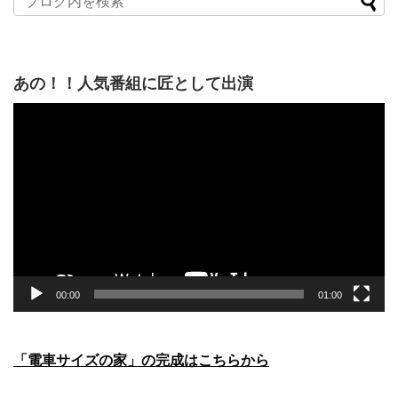
あの！！人気番組に匠として出演
動
画
プ
レ
ー
ヤ
ー
00:00
01:00
「電車サイズの家」の完成はこちらから