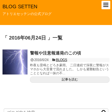
BLOG SETTEN
アトリエセッテンの公式ブログ
「 2016年06月24日 」一覧
警報や注意報連発のこの頃
2016/6/24
BLOGS
昨夜も雷鳴とどろき豪雨。 二日連続で深夜に警報がス
マホから大音量で流れました。 しかも避難勧告という
こととなれば一抹の不...
記事を読む