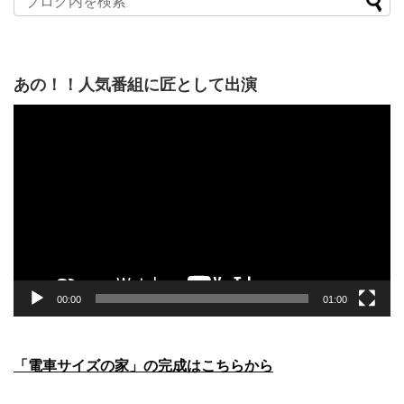
あの！！人気番組に匠として出演
動
画
プ
レ
ー
ヤ
ー
00:00
01:00
「電車サイズの家」の完成はこちらから