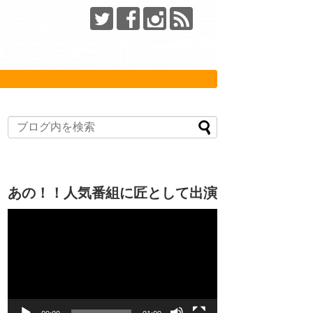
あの！！人気番組に匠として出演
動
画
プ
レ
ー
ヤ
ー