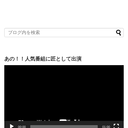
あの！！人気番組に匠として出演
動
画
プ
レ
ー
ヤ
ー
00:00
01:00