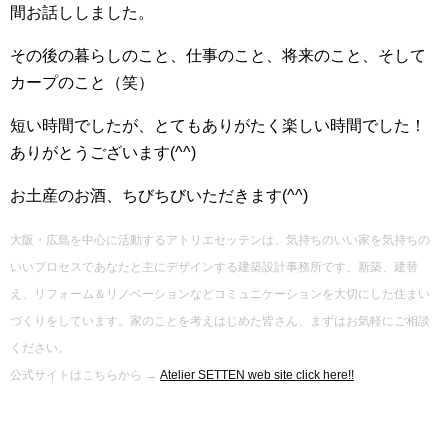
間お話ししました。
その後の暮らしのこと、仕事のこと、将来のこと、そして
カープのこと（笑）
短い時間でしたが、とてもありがたく楽しい時間でした！
ありがとうございます(^^)
お土産のお酒、ちびちびいただきます(^^)
大阪・広島を中心に活動するアトリエセッテンは、気持ちのいい家を気持ちの
いいプロセスであなたと主にデザインする建築設計事務所です。新築、建替
え、リフォーム＆リノベーションなどコミュニケーションを大切にした住まい
づくりをしています。家のことを考えはじめた皆さん、まずはお気軽にご相談
ください。
公式サイトはこちらから →
Atelier SETTEN web site click here!!