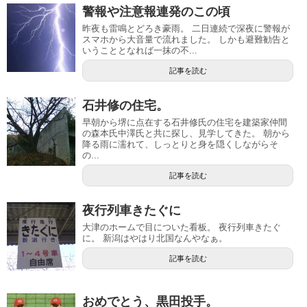
警報や注意報連発のこの頃
昨夜も雷鳴とどろき豪雨。 二日連続で深夜に警報が
スマホから大音量で流れました。 しかも避難勧告と
いうこととなれば一抹の不...
記事を読む
石井修の住宅。
早朝から堺に点在する石井修氏の住宅を建築家仲間
の森本氏中澤氏と共に探し、見学してきた。 朝から
降る雨に濡れて、しっとりと身を隠くしながらそ
の...
記事を読む
夜行列車きたぐに
大津のホームで目についた看板。 夜行列車きたぐ
に。 新潟はやはり北国なんやなぁ。
記事を読む
おめでとう、黒田投手。