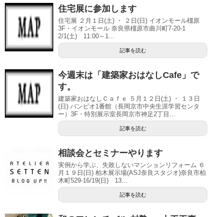
住宅展に参加します
住宅展 ２月１日(土) ・ ２日(日) イオンモール橿原
3F・イオンモール 奈良県橿原市曲川町7-20-1
2/1(土) 11:00～1...
記事を読む
今週末は「建築家おはなしCafe」で
す。
建築家おはなしＣａｆｅ ５月１２日(土) ・ １３日
(日) バンビオ1番館（長岡京市中央生涯学習センタ
ー）3F・特別展示室長岡京市神足2丁目...
記事を読む
相談会とセミナーやります
実例から学ぶ、失敗しないマンションリフォーム ６
月１９日(日) 柏木展示場(ASJ奈良スタジオ)奈良市柏
木町529‐16/19(日) 13...
記事を読む