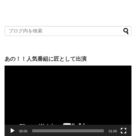
あの！！人気番組に匠として出演
動
画
プ
レ
ー
ヤ
ー
00:00
01:00