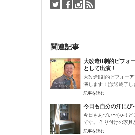
関連記事
大改造!!劇的ビフォ
として出演！
大改造!!劇的ビフォー
演します！(放送終了しました
記事を読む
今日も自分の汗にび
今日もあづい〜(-o-;
です。 作り付けの家具が
記事を読む