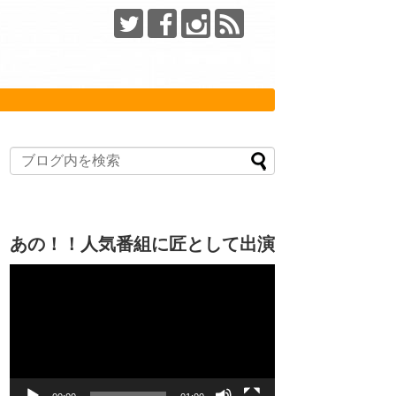
あの！！人気番組に匠として出演
動
画
プ
レ
ー
ヤ
ー