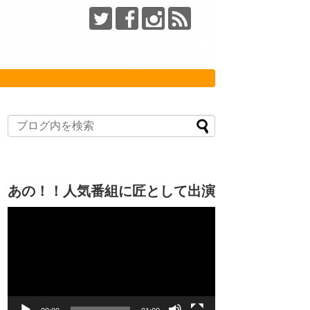
あの！！人気番組に匠として出演
動
画
プ
レ
ー
ヤ
ー