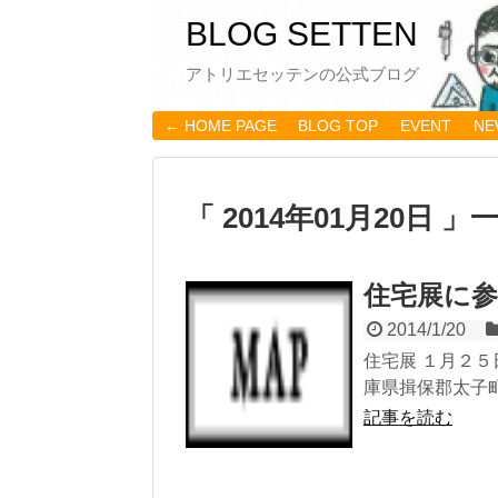
BLOG SETTEN
アトリエセッテンの公式ブログ
← HOME PAGE
BLOG TOP
EVENT
NE
「 2014年01月20日 」
住宅展に
2014/1/20
住宅展 １月２５日
庫県揖保郡太子町鵤13
記事を読む