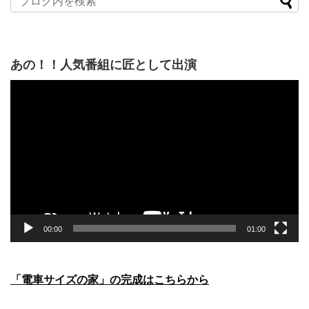
あの！！人気番組に匠として出演
動
画
プ
レ
ー
ヤ
ー
00:00
01:00
「電車サイズの家」の完成はこちらから