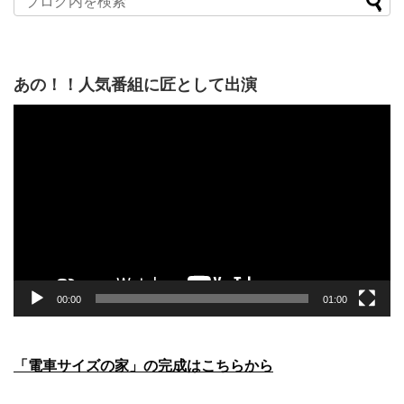
あの！！人気番組に匠として出演
動
画
プ
レ
ー
ヤ
ー
00:00
01:00
「電車サイズの家」の完成はこちらから