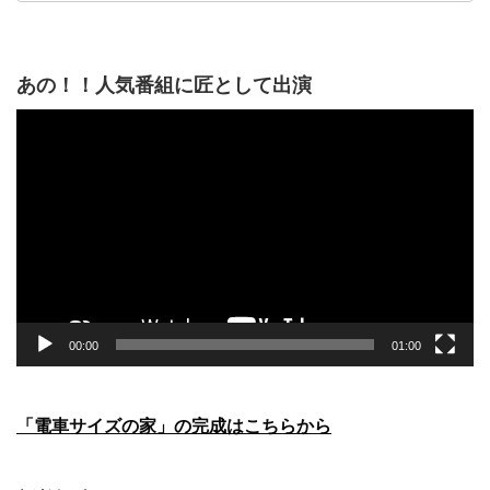
あの！！人気番組に匠として出演
動
画
プ
レ
ー
ヤ
ー
00:00
01:00
「電車サイズの家」の完成はこちらから