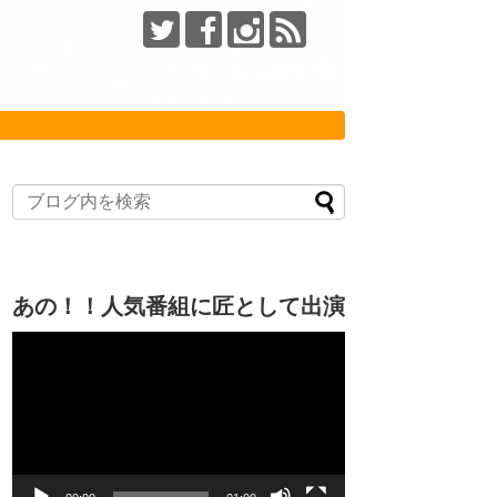
あの！！人気番組に匠として出演
動
画
プ
レ
ー
ヤ
ー