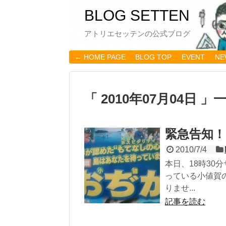
BLOG SETTEN
アトリエセッテンの公式ブログ
← HOME PAGE
BLOG TOP
EVENT
NE
「 2010年07月04日 」
緊急告知！
2010/7/4
本日、18時3
っている小値賀
りませ...
記事を読む