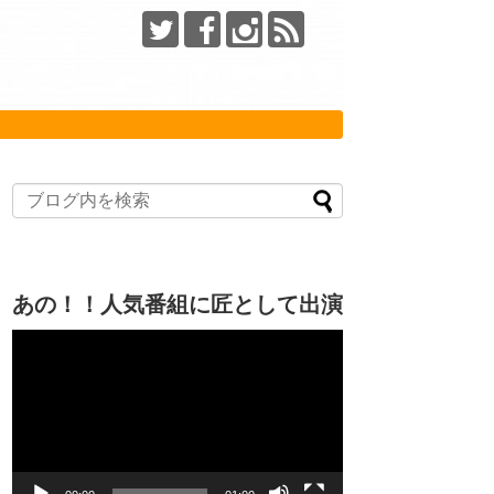
あの！！人気番組に匠として出演
動
画
プ
レ
ー
ヤ
ー