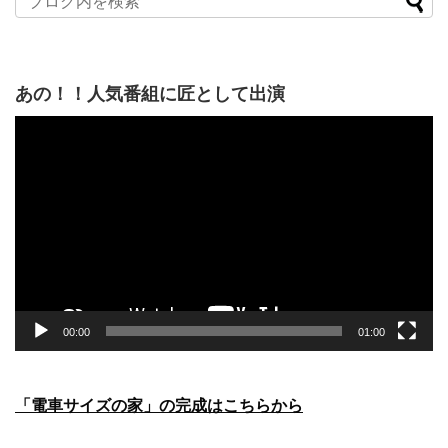
あの！！人気番組に匠として出演
動
画
プ
レ
ー
ヤ
ー
00:00
01:00
「電車サイズの家」の完成はこちらから