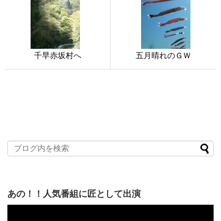
千早赤坂村へ
五月晴れのＧＷ
あの！！人気番組に匠として出演
動
画