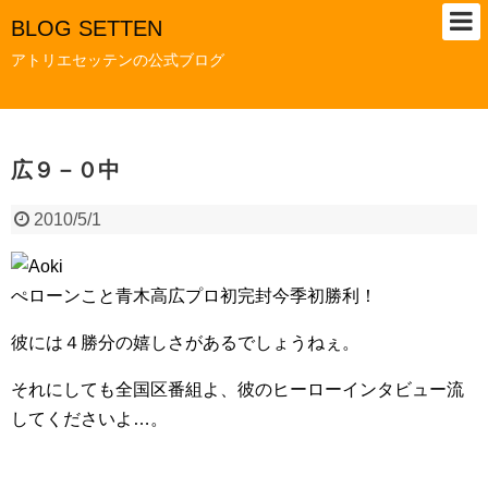
BLOG SETTEN
アトリエセッテンの公式ブログ
広９－０中
2010/5/1
ぺローンこと青木高広プロ初完封今季初勝利！
彼には４勝分の嬉しさがあるでしょうねぇ。
それにしても全国区番組よ、彼のヒーローインタビュー流
してくださいよ…。