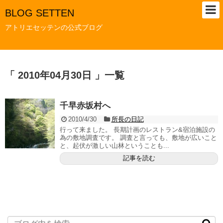
BLOG SETTEN
アトリエセッテンの公式ブログ
「 2010年04月30日 」一覧
千早赤坂村へ
2010/4/30
所長の日記
行って来ました。 長期計画のレストラン&宿泊施設の
為の敷地調査です。 調査と言っても、敷地が広いこと
と、起伏が激しい山林ということも...
記事を読む