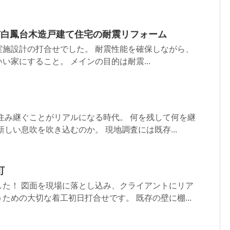
芝市白鳳台木造戸建て住宅の耐震リフォーム
実施設計の打合せでした。 耐震性能を確保しながら、
い家にすること。 メインの目的は耐震...
住み継ぐことがリアルになる時代。 何を残して何を継
新しい息吹を吹き込むのか。 現地調査には既存...
町
した！ 図面を現場に落とし込み、クライアントにリア
ための大切な着工初日打合せです。 既存の壁に棚...