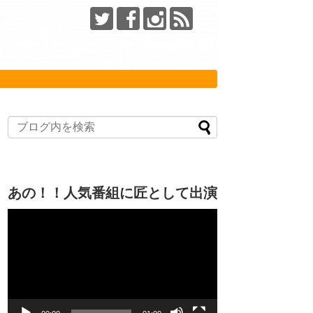
あの！！人気番組に匠として出演
動
画
プ
レ
ー
ヤ
ー