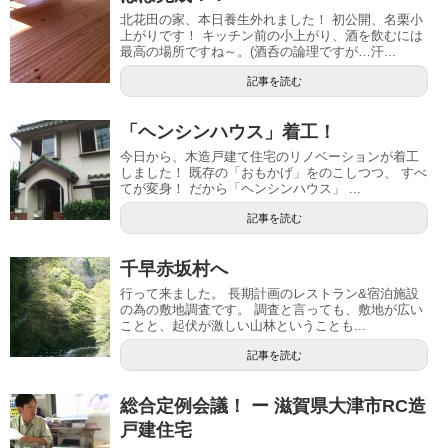
北花田の家、本日養生外れました！ 初公開、名栗小
上がりです！ キッチン前の小上がり、酒を飲むには
最高の場所ですね～。(酒呑の論理ですが…汗...
記事を読む
「ヘンシンハウス」着工！
今日から、木造戸建て住宅のリノベーションが着工
しました！ 既存の「おもかげ」をのこしつつ、 すべ
てが変身！ だから「ヘンシンハウス」 ...
記事を読む
千早赤坂村へ
行って来ました。 長期計画のレストラン&宿泊施設
の為の敷地調査です。 調査と言っても、敷地が広い
ことと、起伏が激しい山林ということも...
記事を読む
総合定例会議！ ー 滋賀県大津市RC造
戸建住宅