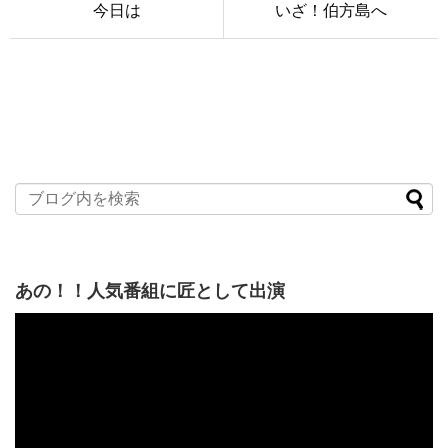
今日は
いざ！伯方島へ
あの！！人気番組に匠として出演
動
画
プ
レ
ー
ヤ
ー