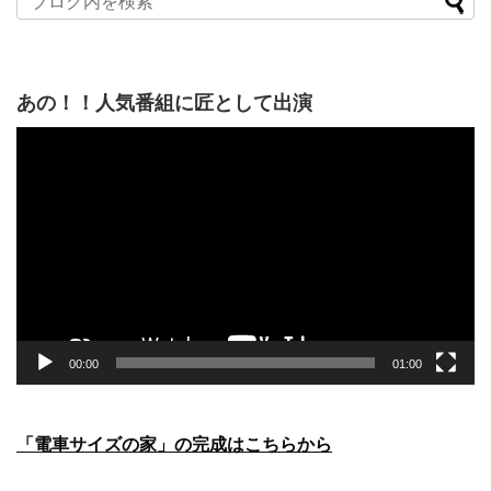
あの！！人気番組に匠として出演
動
画
プ
レ
ー
ヤ
ー
00:00
01:00
「電車サイズの家」の完成はこちらから