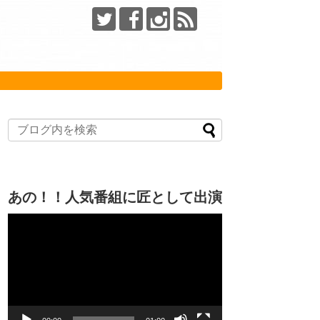
あの！！人気番組に匠として出演
動
画
プ
レ
ー
ヤ
ー