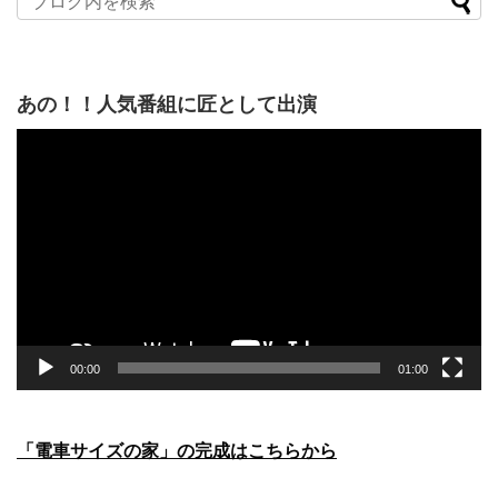
あの！！人気番組に匠として出演
動
画
プ
レ
ー
ヤ
ー
00:00
01:00
「電車サイズの家」の完成はこちらから