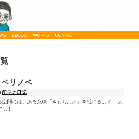
WS
BLOGS
WORKS
CONTACT
一覧
ノベリノベ
所長の日記
る空間には、ある意味「きもちよさ」を感じるはず。 大
て…！