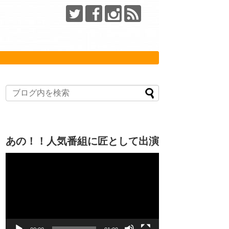
あの！！人気番組に匠として出演
動
画
プ
レ
ー
ヤ
ー