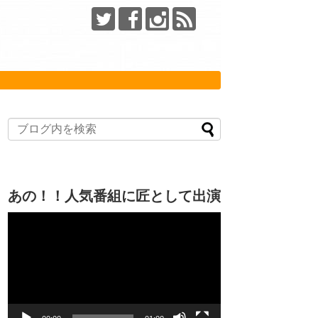
あの！！人気番組に匠として出演
動
画
プ
レ
ー
ヤ
ー