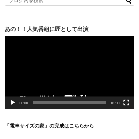
あの！！人気番組に匠として出演
動
画
プ
レ
ー
ヤ
ー
00:00
01:00
「電車サイズの家」の完成はこちらから