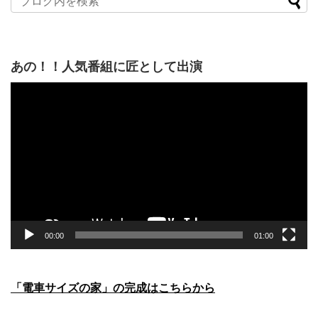
あの！！人気番組に匠として出演
動
画
プ
レ
ー
ヤ
ー
00:00
01:00
「電車サイズの家」の完成はこちらから