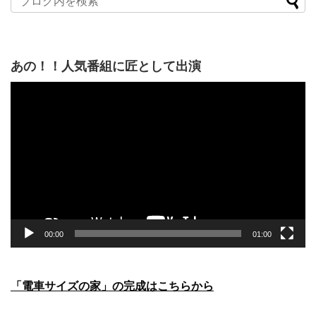
あの！！人気番組に匠として出演
動
画
プ
レ
ー
ヤ
ー
00:00
01:00
「電車サイズの家」の完成はこちらから