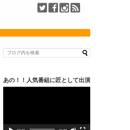
あの！！人気番組に匠として出演
動
画
プ
レ
ー
ヤ
ー