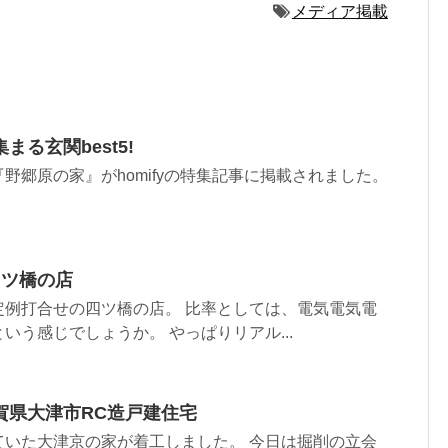
メディア掲載
る玄関best5!
野郷原の家』がhomifyの特集記事に掲載されました。
四ツ橋の店
定例打合せの四ツ橋の店。 比率としては、電気電気電
いう感じでしょうか。 やっぱりリアル...
賀県大津市RC造戸建住宅
ていた大津京の家が着工しました。 今日は掘削の立会