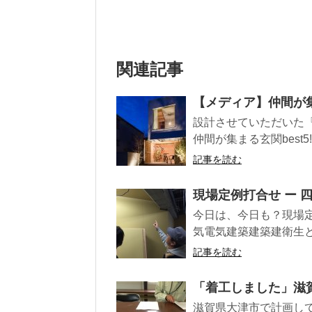
関連記事
【メディア】仲間が集ま
設計させていただいた『
仲間が集まる玄関best5!
記事を読む
現場定例打合せ ー 
今日は、今日も？現場
気電気建築建築建衛生と
記事を読む
「着工しました」滋
滋賀県大津市で計画し